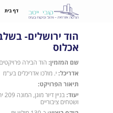
דף בית
הוד ירושלים- בשלב
אכלוס
שם המזמין:
הוד הבירה פרויקטים
אדריכל:
י. מולכו אדריכלים בע"מ
תיאור הפרויקט:
יעוד:
בניין ד
ושטחים ציבוריים
היקף ביצוע:
כ-130 מיליון ₪